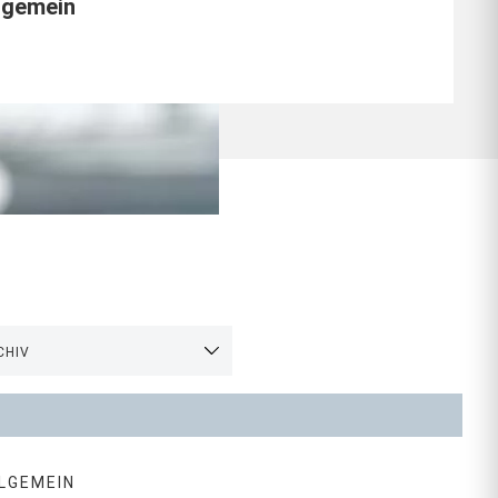
lgemein
CHIV
LGEMEIN