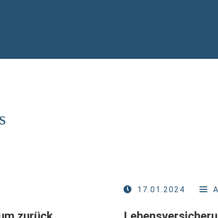
s
17.01.2024
tum zurück
Lebensversicheru