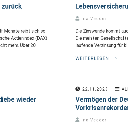
 zurück
Lebensversicheru
Ina Vedder
f Monate reibt sich so
Die Zinswende kommt auch
sche Aktienindex (DAX)
Die meisten Gesellschaften
icht mehr. Über 20
laufende Verzinsung für k
⟶
WEITERLESEN
22.11.2023
AL
diebe wieder
Vermögen der Deu
Vorkrisenrekorde
Ina Vedder