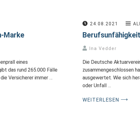
24.08.2021
AL
en-Marke
Berufsunfähigkeit
Ina Vedder
nprall eines
Die Deutsche Aktuarverein
ibt das rund 265.000 Fälle
zusammengeschlossen habe
 die Versicherer immer …
ausgewertet. Wie sich hera
oder Unfall …
⟶
WEITERLESEN