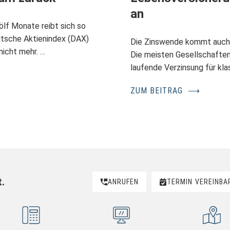
an
lf Monate reibt sich so
tsche Aktienindex (DAX)
Die Zinswende kommt auch 
nicht mehr. …
Die meisten Gesellschaften,
laufende Verzinsung für kla
ZUM BEITRAG
⟶
t.
ANRUFEN
TERMIN
VEREINBA