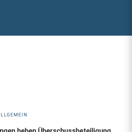
ALLGEMEIN
ngen heben Überschussbeteiligung